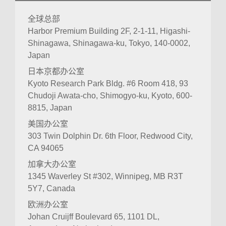
全球总部
Harbor Premium Building 2F, 2-1-11, Higashi-
Shinagawa, Shinagawa-ku, Tokyo, 140-0002,
Japan
日本京都办公室
Kyoto Research Park Bldg. #6 Room 418, 93
Chudoji Awata-cho, Shimogyo-ku, Kyoto, 600-
8815, Japan
美国办公室
303 Twin Dolphin Dr. 6th Floor, Redwood City,
CA 94065
加拿大办公室
1345 Waverley St #302, Winnipeg, MB R3T
5Y7, Canada
欧洲办公室
Johan Cruijff Boulevard 65, 1101 DL,