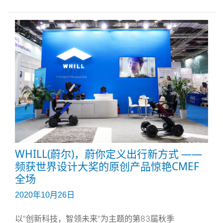
“特定功能医院”。特定功能医院不仅为患者提供先进的
健康医疗服务，还具备开展医疗研究、开发、评估及培
训的能力。这项试验于2020年9月1日至2021年3月31
日间实施。利用搭载“WHILL自动驾驶系统”的代步车，
将患者从医院1号馆1楼大厅的咨询服务台运载至约100
米远的正门入口。搭乘电动轮椅的患者无需进行任何操
作、也不需要医护人员同行。使用后的WHILL智能代步
车在无人驾驶的状态下可自行返回指定位置。
WHILL(蔚尔)，蔚你定义出行新方式 ——
频获世界设计大奖的原创产品惊艳CMEF
全场
2020年10月26日
以“创新科技，智领未来”为主题的第83届秋季