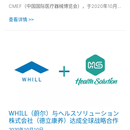
CMEF（中国国际医疗器械博览会），于2020年10月
19日至10月22日在上海国家会展中心举行。从2014年
查看详情 >>
起就频获世界各项设计、电子科技类大奖，在日本、欧
洲、北美，亚洲等市场的广受好评日本原创智能代步车
品牌，WHILL(蔚尔)，于今年9月正式进入中国市场，
这次携旗下Model C2智能代步车产品首次出展本次博
览会。
WHILL（蔚尔）与ヘルスソリューション
株式会社（德立康养）达成全球战略合作
2020年10月10日